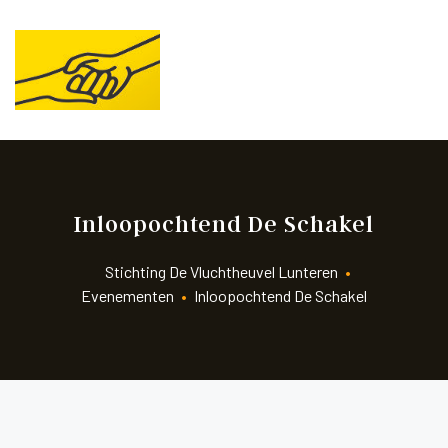
STICHTING
DE
VLUCHTHEUVEL
LUNTEREN
Hulp
voor
de
meest
kwetsbaren
Inloopochtend De Schakel
Stichting De Vluchtheuvel Lunteren
•
Evenementen
•
Inloopochtend De Schakel