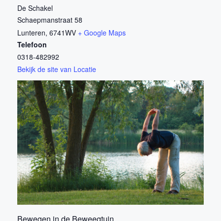
De Schakel
Schaepmanstraat 58
Lunteren
,
6741WV
+ Google Maps
Telefoon
0318-482992
Bekijk de site van Locatie
Bewegen in de Beweegtuin