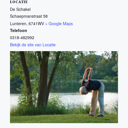
LOCATIE
De Schakel
Schaepmanstraat 58
Lunteren
,
6741WV
+ Google Maps
Telefoon
0318-482992
Bekijk de site van Locatie