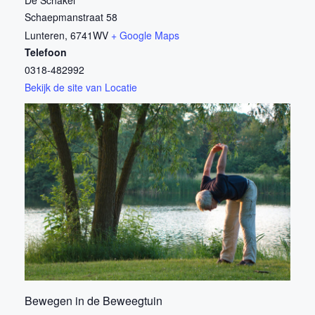
Schaepmanstraat 58
Lunteren
,
6741WV
+ Google Maps
Telefoon
0318-482992
Bekijk de site van Locatie
Bewegen in de Beweegtuin