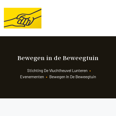
STICHTING
DE
VLUCHTHEUVEL
LUNTEREN
Hulp
voor
de
meest
kwetsbaren
Bewegen in de Beweegtuin
Stichting De Vluchtheuvel Lunteren
•
Evenementen
•
Bewegen In De Beweegtuin