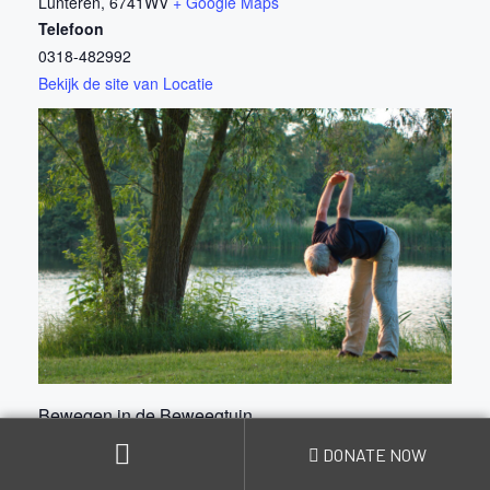
Lunteren
,
6741WV
+ Google Maps
Telefoon
0318-482992
Bekijk de site van Locatie
Bewegen in de Beweegtuin
DONATE NOW