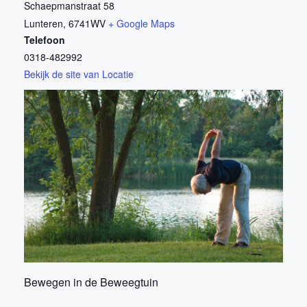
Schaepmanstraat 58
Lunteren
,
6741WV
+ Google Maps
Telefoon
0318-482992
Bekijk de site van Locatie
Bewegen in de Beweegtuin